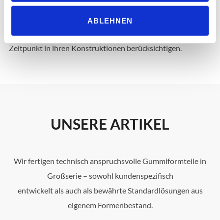
Materialien für verschiedenste Anwendungen.
Produktentwickler können diese Teile aufgrund ihrer
ABLEHNEN
vordefinierten Eigenschaften bereits zu einem frühen
Zeitpunkt in ihren Konstruktionen berücksichtigen.
UNSERE ARTIKEL
Wir fertigen technisch anspruchsvolle Gummiformteile in
Großserie – sowohl kundenspezifisch
entwickelt als auch als bewährte Standardlösungen aus
eigenem Formenbestand.