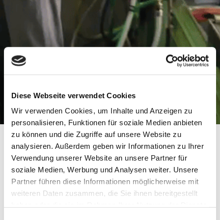
Diese Webseite verwendet Cookies
Wir verwenden Cookies, um Inhalte und Anzeigen zu
personalisieren, Funktionen für soziale Medien anbieten
zu können und die Zugriffe auf unsere Website zu
analysieren. Außerdem geben wir Informationen zu Ihrer
INDIVIDUELLE
Verwendung unserer Website an unsere Partner für
soziale Medien, Werbung und Analysen weiter. Unsere
GUMMIFORMTEILE
Partner führen diese Informationen möglicherweise mit
weiteren Daten zusammen, die Sie ihnen bereitgestellt
FÜR HÖCHSTE
haben oder die sie im Rahmen Ihrer Nutzung der Dienste
ANSPRÜCHE.
gesammelt haben.
Einwilligungsauswahl