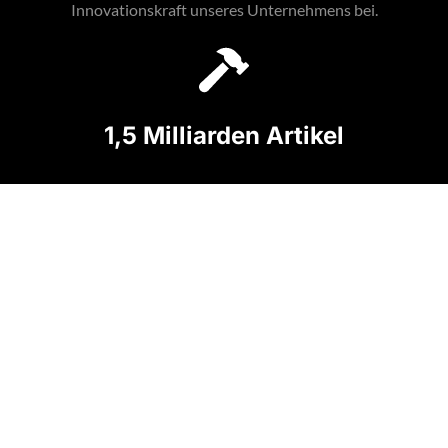
Innovationskraft unseres Unternehmens bei.
1,5 Milliarden Artikel
Jährlich produzieren wir rund 1,5 Milliarden Artikel und
gewährleisten dabei gleichbleibend hohe Qualität und
Liefersicherheit.
2.000 Kund*innen
Über 2.000 Kund*innen in mehr als 50 Ländern weltweit