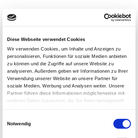
Diese Webseite verwendet Cookies
Wir verwenden Cookies, um Inhalte und Anzeigen zu
personalisieren, Funktionen für soziale Medien anbieten
zu können und die Zugriffe auf unsere Website zu
analysieren. Außerdem geben wir Informationen zu Ihrer
Verwendung unserer Website an unsere Partner für
KLEINE GUMMIFORMTEILE
soziale Medien, Werbung und Analysen weiter. Unsere
IN GRÖSSTEN SERIEN.
Partner führen diese Informationen möglicherweise mit
weiteren Daten zusammen, die Sie ihnen bereitgestellt
haben oder die sie im Rahmen Ihrer Nutzung der Dienste
gesammelt haben.
Einwilligungsauswahl
Kleine technische Gummiformteile in großen Serien: So
Notwendig
beschreiben wir kurz und knapp unsere Kernkompetenz.