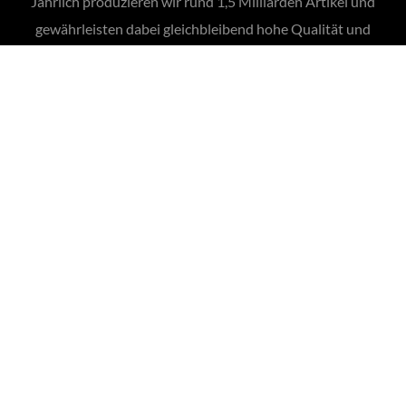
Jährlich produzieren wir rund 1,5 Milliarden Artikel und
gewährleisten dabei gleichbleibend hohe Qualität und
Liefersicherheit.
2.000 Kund*innen
Über 2.000 Kund*innen in mehr als 50 Ländern weltweit
vertrauen auf unsere Produkte, unsere Qualität und
unsere langjährige Erfahrung.
Hüstener Str. 43 - 45