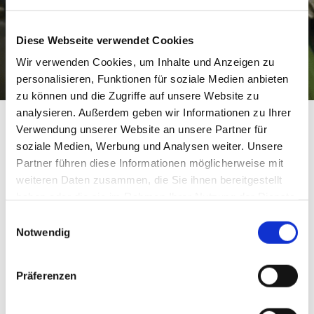
Diese Webseite verwendet Cookies
Wir verwenden Cookies, um Inhalte und Anzeigen zu
personalisieren, Funktionen für soziale Medien anbieten
zu können und die Zugriffe auf unsere Website zu
analysieren. Außerdem geben wir Informationen zu Ihrer
Verwendung unserer Website an unsere Partner für
VOM AUTOMOBIL BIS
soziale Medien, Werbung und Analysen weiter. Unsere
Partner führen diese Informationen möglicherweise mit
ZUM BIERFASS.
weiteren Daten zusammen, die Sie ihnen bereitgestellt
haben oder die sie im Rahmen Ihrer Nutzung der Dienste
gesammelt haben.
Einwilligungsauswahl
Notwendig
Gummiformteile zeichnen sich generell durch ihre
universellen Einsatzmöglichkeiten aus. Folglich
Präferenzen
repräsentiert unser Kundenstamm einen breiten
Branchenmix und darüber hinaus eine große Vielfalt von